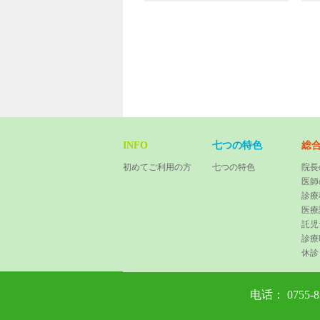
INFO
七つの特色
総
初めてご利用の方
七つの特色
院長
医師
診療
医療
託児
診療
休診
电话： 0755