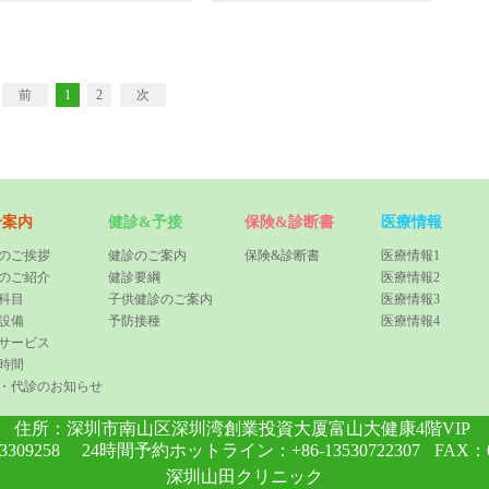
前
1
2
次
合案内
健診&予接
保険&診断書
医療情報
のご挨拶
健診のご案内
保険&診断書
医療情報1
のご紹介
健診要綱
医療情報2
科目
子供健診のご案内
医療情報3
設備
予防接種
医療情報4
サービス
時間
・代診のお知らせ
住所：
深圳市南山区深圳湾創業投資大厦富山大健康4階VIP
-83309258 24時間予約ホットライン：
+86-13530722307
FAX：0
深圳山田クリニック