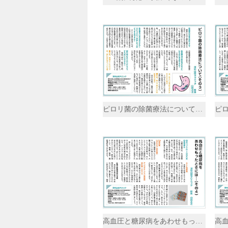
ピロリ菌の除菌療法について（その3
高血圧と糖尿病をあわせもったときには…（その4）