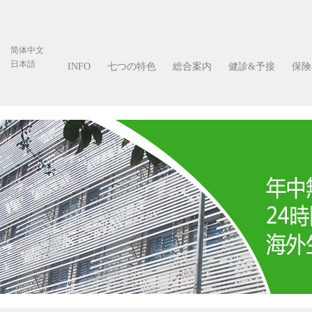
简体中文
日本語
INFO
七つの特色
総合案内
健診&予接
保険