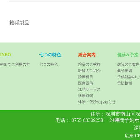
推奨製品
INFO
七つの特色
総合案内
健診&予接
初めてご利用の方
七つの特色
院長のご挨拶
健診のご案内
医師のご紹介
健診要綱
診療科目
子供健診のご
医療設備
予防接種
託児サービス
診療時間
休診・代診のお知らせ
住所：
深圳市南山区深
电话： 0755-83309258 24時間
深
広東ICP