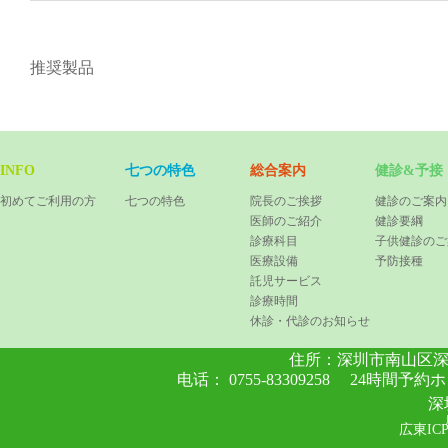
推奨製品
INFO
七つの特色
総合案内
健診&予接
初めてご利用の方
七つの特色
院長のご挨拶
健診のご案内
医師のご紹介
健診要綱
診療科目
子供健診のご
医療設備
予防接種
託児サービス
診療時間
休診・代診のお知らせ
住所：
深圳市南山区深
电话： 0755-83309258 24時間
深
広東ICP